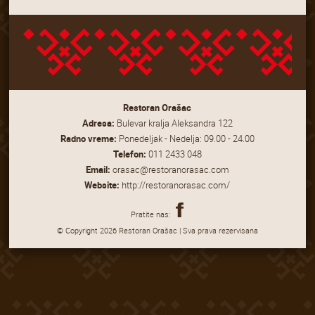
Restoran Orašac
Adresa:
Bulevar kralja Aleksandra 122
Radno vreme:
Ponedeljak - Nedelja: 09.00 - 24.00
Telefon:
011 2433 048
Email:
orasac@restoranorasac.com
Website:
http://restoranorasac.com/
Pratite nas:
© Copyright 2026 Restoran Orašac | Sva prava rezervisana