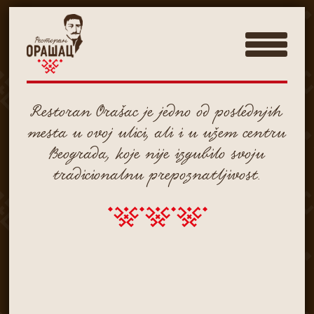
Restoran Orašac je jedno od poslednjih
mesta u ovoj ulici, ali i u užem centru
Beograda, koje nije izgubilo svoju
tradicionalnu prepoznatljivost.