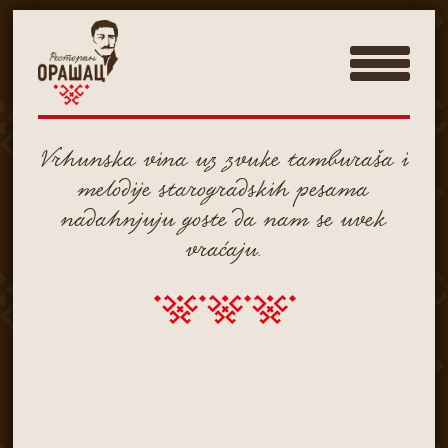
Vrhunska vina uz zvuke tamburaša i
melodije starogradskih pesama
nadahnjuju goste da nam se uvek
vraćaju.